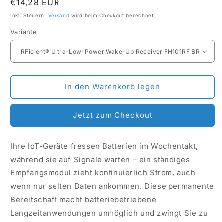
Normaler
€14,28 EUR
Preis
Inkl. Steuern.
Versand
wird beim Checkout berechnet
Variante
In den Warenkorb legen
Jetzt zum Checkout
Ihre IoT-Geräte fressen Batterien im Wochentakt,
während sie auf Signale warten – ein ständiges
Empfangsmodul zieht kontinuierlich Strom, auch
wenn nur selten Daten ankommen. Diese permanente
Bereitschaft macht batteriebetriebene
Langzeitanwendungen unmöglich und zwingt Sie zu