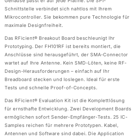
Gehäuse passt er auf jede Platine. Die SPI-
Schnittstelle verbindet sich nahtlos mit Ihrem
Mikrocontroller. Sie bekommen pure Technologie für
maximale Designfreiheit.
Das
RFicient®
Breakout
Board
beschleunigt Ihr
Prototyping
. Der FH101RF ist bereits montiert, die
Anschlüsse sind herausgeführt, der SMA-Connector
wartet auf Ihre Antenne. Kein SMD-Löten, keine RF-
Design-Herausforderungen – einfach auf Ihr
Breadboard
stecken und loslegen. Ideal für erste
Tests und schnelle Proof-
of
-
Concepts
.
Das
RFicient® Evaluation Kit
ist die Komplettlösung
für ernsthafte Entwicklung. Zwei Development Boards
ermöglichen sofort Sender-Empfänger-Tests. 25 IC-
Samples reichen für mehrere Prototypen. Kabel,
Antennen und Software sind dabei. Die
Application