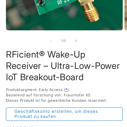
M
2
in
M
ö
Medien
1
in
von
1
/
3
Modal
öffnen
RFicient® Wake-Up
Receiver – Ultra-Low-Power
IoT Breakout-Board
Produktsegment: Early Access (
*
)
Basierend auf Forschung von: Fraunhofer IIS
Dieses Produkt ist für gewerbliche Kunden reserviert.
Geschäftskonto erstellen, um dieses
Produkt zu kaufen