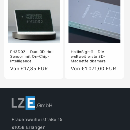
FH3D02 - Dual 3D Hall
HallinSight® – Die
Sensor mit On-Chip-
weltweit erste 3D-
Intelligence
Magnetfeldkamera
Normaler
Von €17,85 EUR
Normaler
Von €1.071,00 EUR
Preis
Preis
Frauenweiherstraße 15
91058 Erlangen