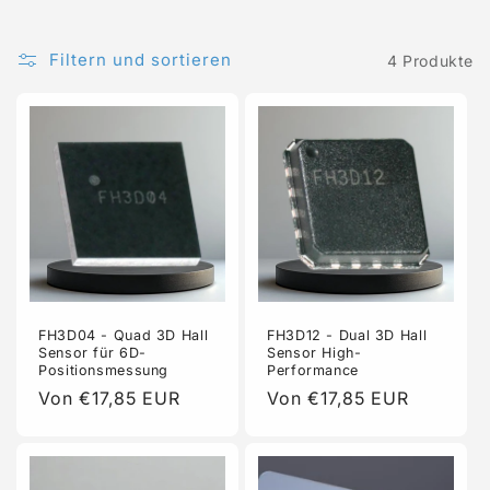
Filtern und sortieren
4 Produkte
FH3D04 - Quad 3D Hall
FH3D12 - Dual 3D Hall
Sensor für 6D-
Sensor High-
Positionsmessung
Performance
Normaler
Von €17,85 EUR
Normaler
Von €17,85 EUR
Preis
Preis