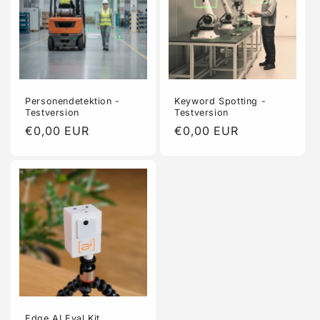
Personendetektion -
Keyword Spotting -
Testversion
Testversion
Normaler
€0,00 EUR
Normaler
€0,00 EUR
Preis
Preis
Edge AI Eval Kit