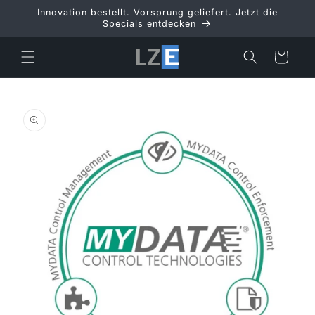
Direkt
Innovation bestellt. Vorsprung geliefert. Jetzt die
zum
Specials entdecken
Inhalt
Warenkorb
duktinformationen
ingen