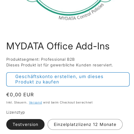
Medien
1
MYDATA Office Add-Ins
in
Modal
öffnen
Produktsegment: Professional B2B
Dieses Produkt ist für gewerbliche Kunden reserviert.
Geschäftskonto erstellen, um dieses
Produkt zu kaufen
Normaler
€0,00 EUR
Preis
Inkl. Steuern.
Versand
wird beim Checkout berechnet
Lizenztyp
Testversion
Einzelplatzlizenz 12 Monate