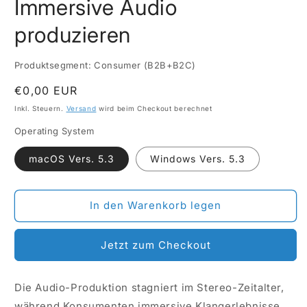
Immersive Audio
produzieren
Produktsegment: Consumer (B2B+B2C)
Normaler
€0,00 EUR
Preis
Inkl. Steuern.
Versand
wird beim Checkout berechnet
Operating System
macOS Vers. 5.3
Windows Vers. 5.3
In den Warenkorb legen
Jetzt zum Checkout
Die Audio-Produktion stagniert im Stereo-Zeitalter,
während Konsumenten immersive Klangerlebnisse