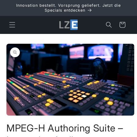
Direkt
Innovation bestellt. Vorsprung geliefert. Jetzt die
zum
Specials entdecken
Inhalt
Warenkorb
duktinformationen
ingen
Medien
1
MPEG-H Authoring Suite –
in
Modal
öffnen